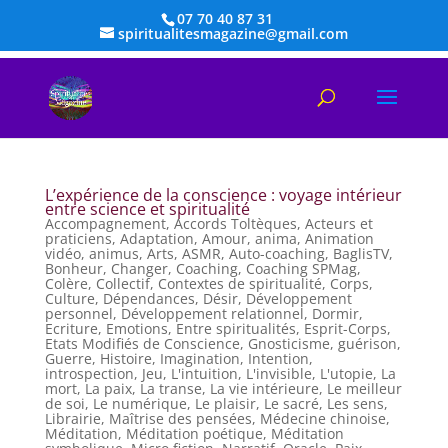
07 70 40 87 31
spiritualitesmagazine@gmail.com
L’expérience de la conscience : voyage intérieur
entre science et spiritualité
Accompagnement
,
Accords Toltèques
,
Acteurs et
praticiens
,
Adaptation
,
Amour
,
anima
,
Animation
vidéo
,
animus
,
Arts
,
ASMR
,
Auto-coaching
,
BaglisTV
,
Bonheur
,
Changer
,
Coaching
,
Coaching SPMag
,
Colère
,
Collectif
,
Contextes de spiritualité
,
Corps
,
Culture
,
Dépendances
,
Désir
,
Développement
personnel
,
Développement relationnel
,
Dormir
,
Ecriture
,
Emotions
,
Entre spiritualités
,
Esprit-Corps
,
Etats Modifiés de Conscience
,
Gnosticisme
,
guérison
,
Guerre
,
Histoire
,
Imagination
,
Intention
,
introspection
,
Jeu
,
L'intuition
,
L'invisible
,
L'utopie
,
La
mort
,
La paix
,
La transe
,
La vie intérieure
,
Le meilleur
de soi
,
Le numérique
,
Le plaisir
,
Le sacré
,
Les sens
,
Librairie
,
Maîtrise des pensées
,
Médecine chinoise
,
Méditation
,
Méditation poétique
,
Méditation