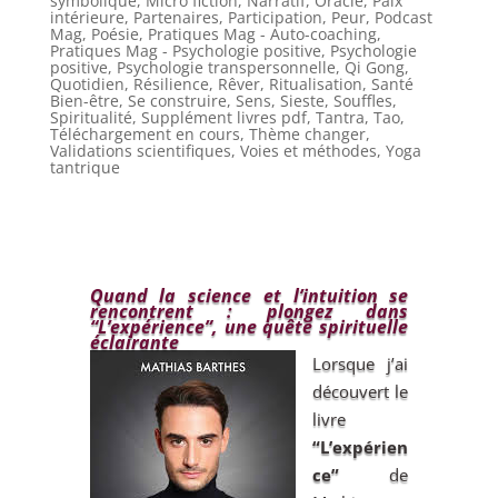
symbolique
,
Micro fiction
,
Narratif
,
Oracle
,
Paix
intérieure
,
Partenaires
,
Participation
,
Peur
,
Podcast
Mag
,
Poésie
,
Pratiques Mag - Auto-coaching
,
Pratiques Mag - Psychologie positive
,
Psychologie
positive
,
Psychologie transpersonnelle
,
Qi Gong
,
Quotidien
,
Résilience
,
Rêver
,
Ritualisation
,
Santé
Bien-être
,
Se construire
,
Sens
,
Sieste
,
Souffles
,
Spiritualité
,
Supplément livres pdf
,
Tantra
,
Tao
,
Téléchargement en cours
,
Thème changer
,
Validations scientifiques
,
Voies et méthodes
,
Yoga
tantrique
Quand la science et l’intuition se
rencontrent : plongez dans
“L’expérience”, une quête spirituelle
éclairante
Lorsque j’ai
découvert le
livre
“L’expérien
ce”
de