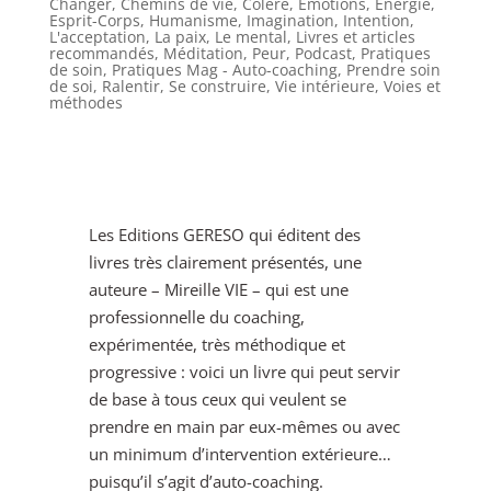
Changer
,
Chemins de vie
,
Colère
,
Emotions
,
Energie
,
Esprit-Corps
,
Humanisme
,
Imagination
,
Intention
,
L'acceptation
,
La paix
,
Le mental
,
Livres et articles
recommandés
,
Méditation
,
Peur
,
Podcast
,
Pratiques
de soin
,
Pratiques Mag - Auto-coaching
,
Prendre soin
de soi
,
Ralentir
,
Se construire
,
Vie intérieure
,
Voies et
méthodes
Les Editions GERESO qui éditent des
livres très clairement présentés, une
auteure – Mireille VIE – qui est une
professionnelle du coaching,
expérimentée, très méthodique et
progressive : voici un livre qui peut servir
de base à tous ceux qui veulent se
prendre en main par eux-mêmes ou avec
un minimum d’intervention extérieure…
puisqu’il s’agit d’auto-coaching.