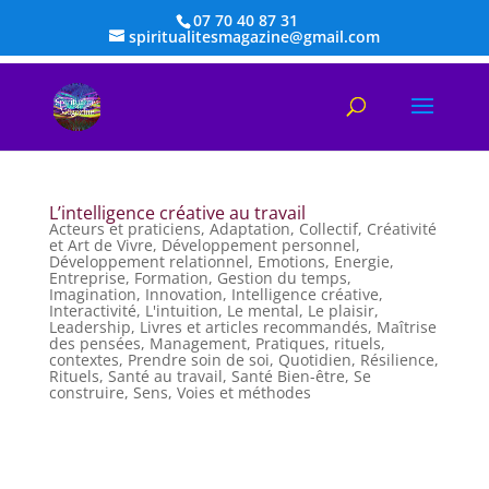
07 70 40 87 31
spiritualitesmagazine@gmail.com
L’intelligence créative au travail
Acteurs et praticiens
,
Adaptation
,
Collectif
,
Créativité
et Art de Vivre
,
Développement personnel
,
Développement relationnel
,
Emotions
,
Energie
,
Entreprise
,
Formation
,
Gestion du temps
,
Imagination
,
Innovation
,
Intelligence créative
,
Interactivité
,
L'intuition
,
Le mental
,
Le plaisir
,
Leadership
,
Livres et articles recommandés
,
Maîtrise
des pensées
,
Management
,
Pratiques, rituels,
contextes
,
Prendre soin de soi
,
Quotidien
,
Résilience
,
Rituels
,
Santé au travail
,
Santé Bien-être
,
Se
construire
,
Sens
,
Voies et méthodes