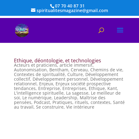
07 70 40 87 31
spiritualitesmagazine@gmail.com
Ethique, déontologie, et technologies
Acteurs et praticiens
,
article immersif
,
Autonomisation
,
Bentham
,
Cerveau
,
Chemins de vie
,
Contextes de spiritualité
,
Culture
,
Développement
collectif
,
Développement personnel
,
Développement
relationnel
,
Enjeux
,
Enjeux société prospective
tendances
,
Entreprise
,
Entreprises
,
Ethique
,
Kant
,
L'intelligence spirituelle
,
La sagesse
,
Le meilleur de
soi
,
Le numérique
,
Leadership
,
Maîtrise des
pensées
,
Podcast
,
Pratiques, rituels, contextes
,
Santé
au travail
,
Se construire
,
Vie intérieure