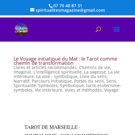
07 70 40 87 31
spiritualitesmagazine@gmail.com
Le Voyage initiatique du Mat : le Tarot comme
chemin de transformation
Livres et articles recommandés
,
Chemins de vie
,
Imaginal
,
L'intelligence spirituelle
,
La sagesse
,
La vie
intérieure
,
La voie - symbolique
,
Livre du sens
,
Narratif
,
Parcours initiatique
,
Portes du sens
,
Sens
,
Spiritualité
,
Symboles
,
Symbolique
,
tarot-esoterisme-
symboles
,
Vie intérieure
,
Voies et méthodes
,
Voyage
TAROT DE MARSEILLE ·