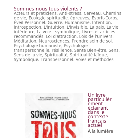
Sommes-nous tous violents ?
Acteurs et praticiens
,
Anti-stress
,
Cerveau
,
Chemins
de vie
,
Ecologie spirituelle
,
épreuves
,
Esprit-Corps
,
Éveil Personnel
,
Guerre
,
Humanisme
,
Intention
,
introspection
,
L'intuition
,
L'invisible
,
La paix
,
La vie
intérieure
,
La voie - symbolique
,
Livres et articles
recommandés
,
Loi d'attraction
,
Lois de l'univers
,
Méditation
,
Neurosciences
,
Prendre soin de soi
,
Psychologie humaniste
,
Psychologie
transpersonnelle
,
résilience
,
Santé Bien-être
,
Sens
,
Sens de la vie
,
Spiritualité
,
Spiritualité laïque
,
Symbolique
,
Transpersonnel
,
Voies et méthodes
Un livre
particulièr
ement
éclairant
dans le
contexte
français
actuel
À la lumière