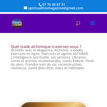
07 70 40 87 31
spiritualitesmagazine@gmail.com
Quel stade alchimique traversez-vous ?
Activités avec le Magazine
,
Alchimie
,
e-books
,
Exercices en ligne
,
Exercices et agents ALCHIMIE
,
L'intelligence spirituelle
,
Les services
,
Libraires
,
Livres et articles recommandés
,
Livres EVALIR
,
Porte
du sens
,
Prendre soin de soi
,
reconstruction
,
résilience
,
Santé Bien-être
,
Voies et méthodes