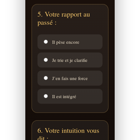
5. Votre rapport au
passé :
Il pèse encore
Je trie et je clarifie
J’en fais une force
Il est intégré
6. Votre intuition vous
dit :