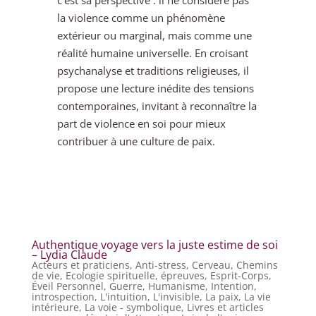
c’est sa perspective : il ne considère pas
la violence comme un phénomène
extérieur ou marginal, mais comme une
réalité humaine universelle. En croisant
psychanalyse et traditions religieuses, il
propose une lecture inédite des tensions
contemporaines, invitant à reconnaître la
part de violence en soi pour mieux
contribuer à une culture de paix.
Authentique voyage vers la juste estime de soi
– Lydia Claude
Acteurs et praticiens
,
Anti-stress
,
Cerveau
,
Chemins
de vie
,
Ecologie spirituelle
,
épreuves
,
Esprit-Corps
,
Éveil Personnel
,
Guerre
,
Humanisme
,
Intention
,
introspection
,
L'intuition
,
L'invisible
,
La paix
,
La vie
intérieure
,
La voie - symbolique
,
Livres et articles