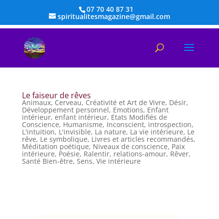
07 70 40 87 31
spiritualitesmagazine@gmail.com
Le faiseur de rêves
Animaux
,
Cerveau
,
Créativité et Art de Vivre
,
Désir
,
Développement personnel
,
Emotions
,
Enfant
intérieur
,
enfant intérieur
,
Etats Modifiés de
Conscience
,
Humanisme
,
Inconscient
,
introspection
,
L'intuition
,
L'invisible
,
La nature
,
La vie intérieure
,
Le
rêve
,
Le symbolique
,
Livres et articles recommandés
,
Méditation poétique
,
Niveaux de conscience
,
Paix
intérieure
,
Poésie
,
Ralentir
,
relations-amour
,
Rêver
,
Santé Bien-être
,
Sens
,
Vie intérieure