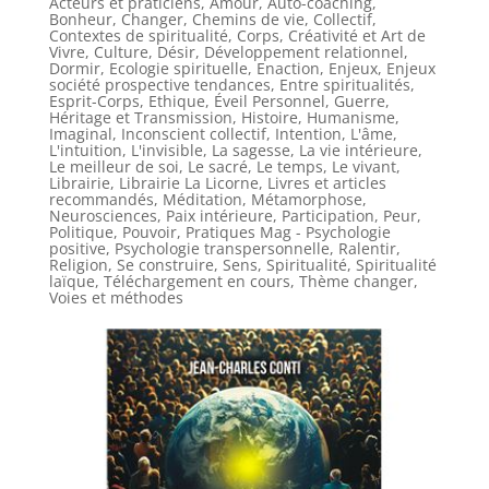
Acteurs et praticiens
,
Amour
,
Auto-coaching
,
Bonheur
,
Changer
,
Chemins de vie
,
Collectif
,
Contextes de spiritualité
,
Corps
,
Créativité et Art de
Vivre
,
Culture
,
Désir
,
Développement relationnel
,
Dormir
,
Ecologie spirituelle
,
Enaction
,
Enjeux
,
Enjeux
société prospective tendances
,
Entre spiritualités
,
Esprit-Corps
,
Ethique
,
Éveil Personnel
,
Guerre
,
Héritage et Transmission
,
Histoire
,
Humanisme
,
Imaginal
,
Inconscient collectif
,
Intention
,
L'âme
,
L'intuition
,
L'invisible
,
La sagesse
,
La vie intérieure
,
Le meilleur de soi
,
Le sacré
,
Le temps
,
Le vivant
,
Librairie
,
Librairie La Licorne
,
Livres et articles
recommandés
,
Méditation
,
Métamorphose
,
Neurosciences
,
Paix intérieure
,
Participation
,
Peur
,
Politique
,
Pouvoir
,
Pratiques Mag - Psychologie
positive
,
Psychologie transpersonnelle
,
Ralentir
,
Religion
,
Se construire
,
Sens
,
Spiritualité
,
Spiritualité
laïque
,
Téléchargement en cours
,
Thème changer
,
Voies et méthodes