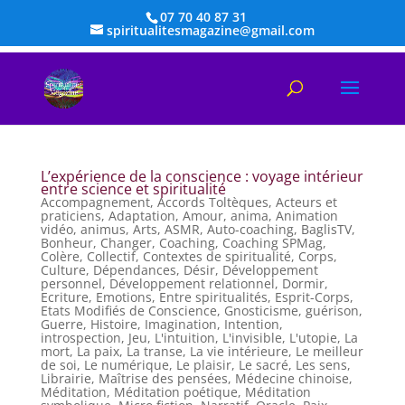
07 70 40 87 31
spiritualitesmagazine@gmail.com
L’expérience de la conscience : voyage intérieur
entre science et spiritualité
Accompagnement
,
Accords Toltèques
,
Acteurs et
praticiens
,
Adaptation
,
Amour
,
anima
,
Animation
vidéo
,
animus
,
Arts
,
ASMR
,
Auto-coaching
,
BaglisTV
,
Bonheur
,
Changer
,
Coaching
,
Coaching SPMag
,
Colère
,
Collectif
,
Contextes de spiritualité
,
Corps
,
Culture
,
Dépendances
,
Désir
,
Développement
personnel
,
Développement relationnel
,
Dormir
,
Ecriture
,
Emotions
,
Entre spiritualités
,
Esprit-Corps
,
Etats Modifiés de Conscience
,
Gnosticisme
,
guérison
,
Guerre
,
Histoire
,
Imagination
,
Intention
,
introspection
,
Jeu
,
L'intuition
,
L'invisible
,
L'utopie
,
La
mort
,
La paix
,
La transe
,
La vie intérieure
,
Le meilleur
de soi
,
Le numérique
,
Le plaisir
,
Le sacré
,
Les sens
,
Librairie
,
Maîtrise des pensées
,
Médecine chinoise
,
Méditation
,
Méditation poétique
,
Méditation