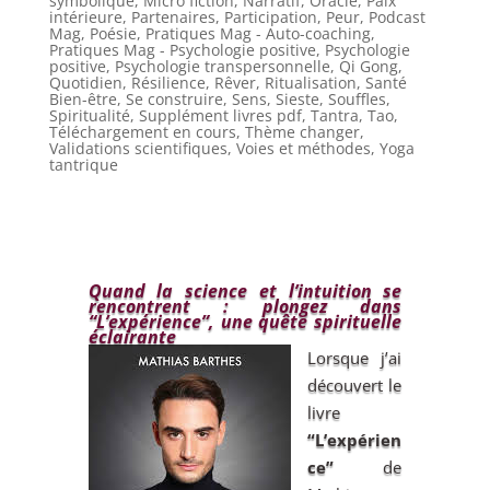
symbolique
,
Micro fiction
,
Narratif
,
Oracle
,
Paix
intérieure
,
Partenaires
,
Participation
,
Peur
,
Podcast
Mag
,
Poésie
,
Pratiques Mag - Auto-coaching
,
Pratiques Mag - Psychologie positive
,
Psychologie
positive
,
Psychologie transpersonnelle
,
Qi Gong
,
Quotidien
,
Résilience
,
Rêver
,
Ritualisation
,
Santé
Bien-être
,
Se construire
,
Sens
,
Sieste
,
Souffles
,
Spiritualité
,
Supplément livres pdf
,
Tantra
,
Tao
,
Téléchargement en cours
,
Thème changer
,
Validations scientifiques
,
Voies et méthodes
,
Yoga
tantrique
Quand la science et l’intuition se
rencontrent : plongez dans
“L’expérience”, une quête spirituelle
éclairante
Lorsque j’ai
découvert le
livre
“L’expérien
ce”
de