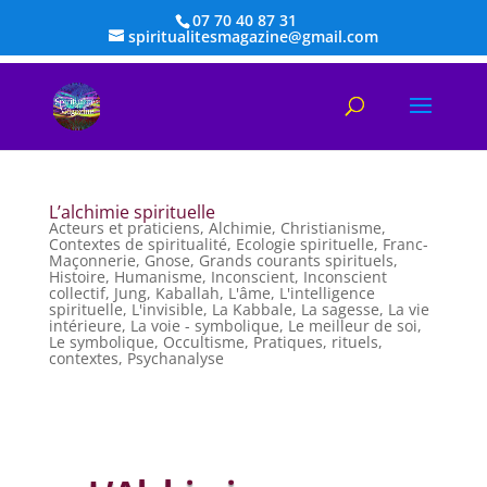
07 70 40 87 31
spiritualitesmagazine@gmail.com
L’alchimie spirituelle
Acteurs et praticiens
,
Alchimie
,
Christianisme
,
Contextes de spiritualité
,
Ecologie spirituelle
,
Franc-
Maçonnerie
,
Gnose
,
Grands courants spirituels
,
Histoire
,
Humanisme
,
Inconscient
,
Inconscient
collectif
,
Jung
,
Kaballah
,
L'âme
,
L'intelligence
spirituelle
,
L'invisible
,
La Kabbale
,
La sagesse
,
La vie
intérieure
,
La voie - symbolique
,
Le meilleur de soi
,
Le symbolique
,
Occultisme
,
Pratiques, rituels,
contextes
,
Psychanalyse