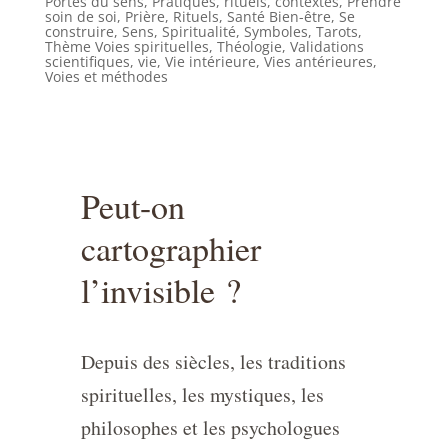
Portes du sens
,
Pratiques, rituels, contextes
,
Prendre
soin de soi
,
Prière
,
Rituels
,
Santé Bien-être
,
Se
construire
,
Sens
,
Spiritualité
,
Symboles
,
Tarots
,
Thème Voies spirituelles
,
Théologie
,
Validations
scientifiques
,
vie
,
Vie intérieure
,
Vies antérieures
,
Voies et méthodes
Peut-on
cartographier
l’invisible ?
Depuis des siècles, les traditions
spirituelles, les mystiques, les
philosophes et les psychologues