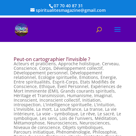
07 70 40 87 31
spiritualitesmagazine@gmail.com
Peut-on cartographier l’invisible ?
Acteurs et praticiens
,
Approche holistique
,
Cerveau
,
Conscience
,
Corps
,
Développement collectif
,
Développement personnel
,
Développement
relationnel
,
Ecologie spirituelle
,
Emotions
,
Energie
,
Entre spiritualités
,
Esprit-Corps
,
Etats Modifiés de
Conscience
,
Ethique
,
Éveil Personnel
,
Expériences de
Mort Imminente (EMI)
,
Grands courants spirituels
,
Héritage et Transmission
,
Humanisme
,
Imaginal
,
Inconscient
,
Inconscient collectif
,
Initiation
,
introspection
,
L'intelligence spirituelle
,
L'intuition
,
L'invisible
,
La mort
,
La souffrance
,
La transe
,
La vie
intérieure
,
La voie - symbolique
,
Le rêve
,
Le sacré
,
Le
symbolique
,
Les sens
,
Lois de l'univers
,
Méditation
,
Métamorphose
,
Neurosciences
,
Neurosciences
,
Niveaux de conscience
,
Objets symboliques
,
Parcours initiatique
,
Phénoménologie
,
Philosophie
,