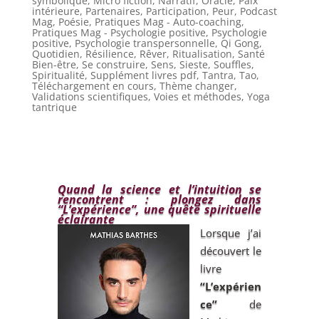
symbolique
,
Micro fiction
,
Narratif
,
Oracle
,
Paix
intérieure
,
Partenaires
,
Participation
,
Peur
,
Podcast
Mag
,
Poésie
,
Pratiques Mag - Auto-coaching
,
Pratiques Mag - Psychologie positive
,
Psychologie
positive
,
Psychologie transpersonnelle
,
Qi Gong
,
Quotidien
,
Résilience
,
Rêver
,
Ritualisation
,
Santé
Bien-être
,
Se construire
,
Sens
,
Sieste
,
Souffles
,
Spiritualité
,
Supplément livres pdf
,
Tantra
,
Tao
,
Téléchargement en cours
,
Thème changer
,
Validations scientifiques
,
Voies et méthodes
,
Yoga
tantrique
Quand la science et l’intuition se
rencontrent : plongez dans
“L’expérience”, une quête spirituelle
éclairante
Lorsque j’ai
découvert le
livre
“L’expérien
ce”
de