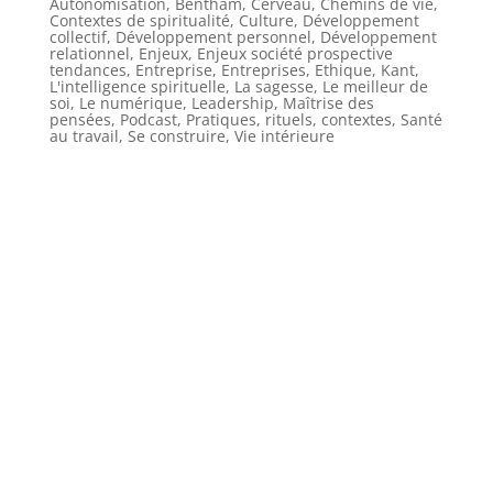
Autonomisation
,
Bentham
,
Cerveau
,
Chemins de vie
,
Contextes de spiritualité
,
Culture
,
Développement
collectif
,
Développement personnel
,
Développement
relationnel
,
Enjeux
,
Enjeux société prospective
tendances
,
Entreprise
,
Entreprises
,
Ethique
,
Kant
,
L'intelligence spirituelle
,
La sagesse
,
Le meilleur de
soi
,
Le numérique
,
Leadership
,
Maîtrise des
pensées
,
Podcast
,
Pratiques, rituels, contextes
,
Santé
au travail
,
Se construire
,
Vie intérieure