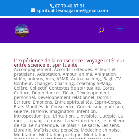
07 70 40 87 31
spiritualitesmagazine@gmail.com
L’expérience de la conscience : voyage intérieur
entre science et spiritualité
Accompagnement
,
Accords Toltèques
,
Acteurs et
praticiens
,
Adaptation
,
Amour
,
anima
,
Animation
vidéo
,
animus
,
Arts
,
ASMR
,
Auto-coaching
,
BaglisTV
,
Bonheur
,
Changer
,
Coaching
,
Coaching SPMag
,
Colère
,
Collectif
,
Contextes de spiritualité
,
Corps
,
Culture
,
Dépendances
,
Désir
,
Développement
personnel
,
Développement relationnel
,
Dormir
,
Ecriture
,
Emotions
,
Entre spiritualités
,
Esprit-Corps
,
Etats Modifiés de Conscience
,
Gnosticisme
,
guérison
,
Guerre
,
Histoire
,
Imagination
,
Intention
,
introspection
,
Jeu
,
L'intuition
,
L'invisible
,
L'utopie
,
La
mort
,
La paix
,
La transe
,
La vie intérieure
,
Le meilleur
de soi
,
Le numérique
,
Le plaisir
,
Le sacré
,
Les sens
,
Librairie
,
Maîtrise des pensées
,
Médecine chinoise
,
Méditation
,
Méditation poétique
,
Méditation