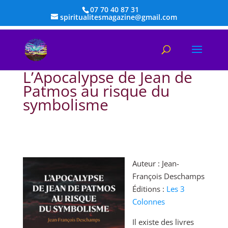
07 70 40 87 31
spiritualitesmagazine@gmail.com
L’Apocalypse de Jean de
Patmos au risque du
symbolisme
Auteur : Jean-
François Deschamps
Éditions :
Les 3
Colonnes
Il existe des livres