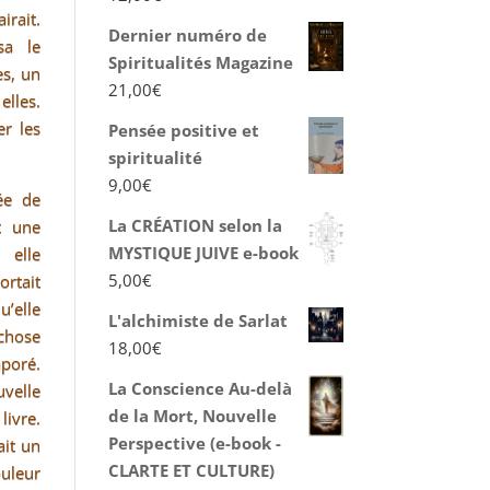
irait.
Dernier numéro de
sa le
Spiritualités Magazine
s, un
21,00
€
elles.
er les
Pensée positive et
spiritualité
9,00
€
ée de
La CRÉATION selon la
t une
MYSTIQUE JUIVE e-book
 elle
5,00
€
ortait
’elle
L'alchimiste de Sarlat
chose
18,00
€
aporé.
La Conscience Au-delà
uvelle
de la Mort, Nouvelle
livre.
Perspective (e-book -
ait un
CLARTE ET CULTURE)
uleur