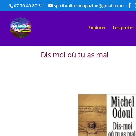
07 70 40 87 31
spiritualitesmagazine@gmail.com
Explorer
Les portes
Dis moi où tu as mal