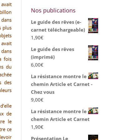
 avait
Nos publications
illon
t dans
Le guide des rêves (e-
s plus
carnet téléchargeable)
bjets
1,90
€
 avait
Le guide des rêves
 dans
(imprimé)
a fois
6,00
€
ons du
cachée
La résistance montre le
s des
chemin Article et Carnet -
eurs
Chez vous
9,00
€
’elle
La résistance montre le
aux de
chemin Article et Carnet
re le
1,90
€
tre ce
devoir
Présentation Le