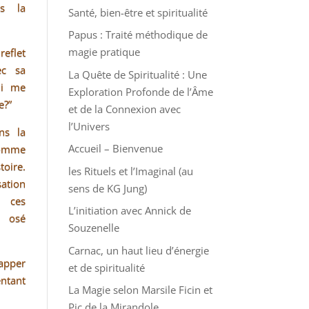
is la
Santé, bien-être et spiritualité
Papus : Traité méthodique de
magie pratique
reflet
ec sa
La Quête de Spiritualité : Une
ui me
Exploration Profonde de l’Âme
e?”
et de la Connexion avec
l’Univers
ns la
Accueil – Bienvenue
comme
toire.
les Rituels et l’Imaginal (au
tion
sens de KG Jung)
c ces
L’initiation avec Annick de
s osé
Souzenelle
Carnac, un haut lieu d’énergie
apper
et de spiritualité
ntant
La Magie selon Marsile Ficin et
Pic de la Mirandole