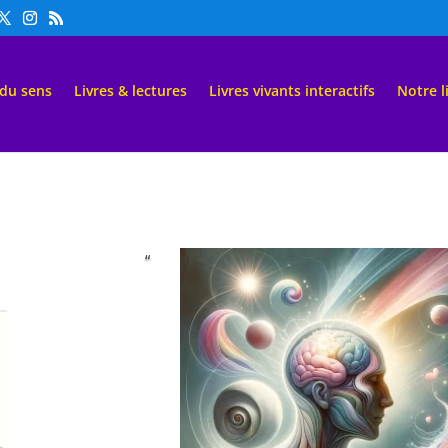
 du sens
Livres & lectures
Livres vivants interactifs
Notre l
“