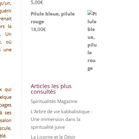
5,00
€
qu’un,
uérir
Pilule bleue, pilule
venait
rouge
rs la
18,00
€
é. Un
e, où
s une
Articles les plus
x qui
consultés
elque
Spiritualités Magazine
 pages
L’Arbre de vie kabbalistique :
à ses
Une immersion dans la
salon
spiritualité juive
cule,
élé.
La Licorne et le Désir