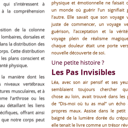
physique et émotionnelle ne faisait 
x qui s’intéressent à
un monde où guérir l’un signifiait g
ou à la compréhension
l’autre. Elle savait que son voyage 
juste de commencer, un voyage ve
sition de la colonne
guérison, l’acceptation et la vérit
 lombaires, dorsales et
voyage plein de réalisme magiqu
ans la distribution des
chaque douleur était une porte ver
rps. Cette distribution
nouvelle découverte de soi.
les plans conscient et
Une petite histoire ?
anté physique.
Les Pas Invisibles
à la manière dont les
Léa, avec son air pensif et ses yeu
ts niveaux vertébraux
semblaient toujours chercher qu
tures musculaires, et à
chose au loin, avait trouvé dans les
me l’arthrose ou les
de “Dis-moi où tu as mal” un écho 
u détaillant les liens
propres maux. Assise dans le petit 
ifiques, offrant ainsi
baigné de la lumière dorée du crépus
 que notre corps peut
elle tenait le livre comme un trésor rév