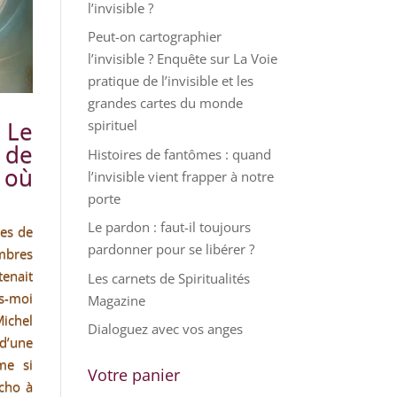
l’invisible ?
Peut-on cartographier
l’invisible ? Enquête sur La Voie
pratique de l’invisible et les
grandes cartes du monde
 Le
spirituel
 de
Histoires de fantômes : quand
 où
l’invisible vient frapper à notre
porte
Le pardon : faut-il toujours
les de
pardonner pour se libérer ?
mbres
tenait
Les carnets de Spiritualités
is-moi
Magazine
Michel
Dialoguez avec vos anges
d’une
me si
Votre panier
cho à