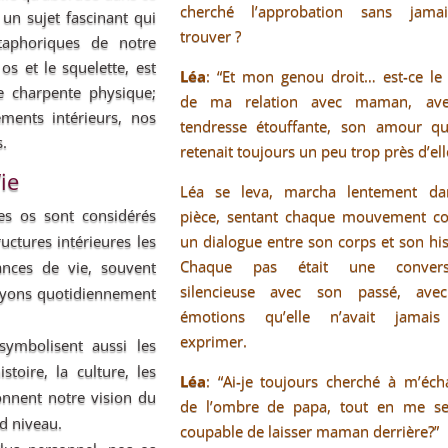
cherché l’approbation sans jama
 un sujet fascinant qui
trouver ?
taphoriques de notre
os et le squelette, est
Léa
: “Et mon genou droit… est-ce le 
 charpente physique;
de ma relation avec maman, av
ments intérieurs, nos
tendresse étouffante, son amour q
s.
retenait toujours un peu trop près d’ell
ie
Léa se leva, marcha lentement da
es os sont considérés
pièce, sentant chaque mouvement 
un dialogue entre son corps et son his
ctures intérieures les
Chaque pas était une conversa
ances de vie, souvent
silencieuse avec son passé, ave
puyons quotidiennement
émotions qu’elle n’avait jamai
exprimer.
symbolisent aussi les
toire, la culture, les
Léa
: “Ai-je toujours cherché à m’éch
onnent notre vision du
de l’ombre de papa, tout en me se
d niveau.
coupable de laisser maman derrière?”