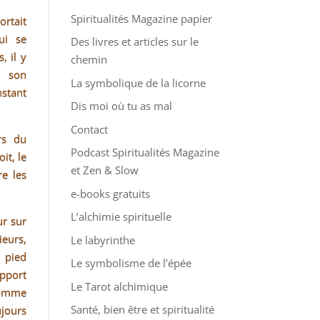
Spiritualités Magazine papier
rtait
ui se
Des livres et articles sur le
, il y
chemin
s son
La symbolique de la licorne
stant
Dis moi où tu as mal
Contact
rs du
Podcast Spiritualités Magazine
it, le
et Zen & Slow
re les
e-books gratuits
L’alchimie spirituelle
ur sur
eurs,
Le labyrinthe
n pied
Le symbolisme de l’épée
apport
Le Tarot alchimique
homme
Santé, bien être et spiritualité
ujours