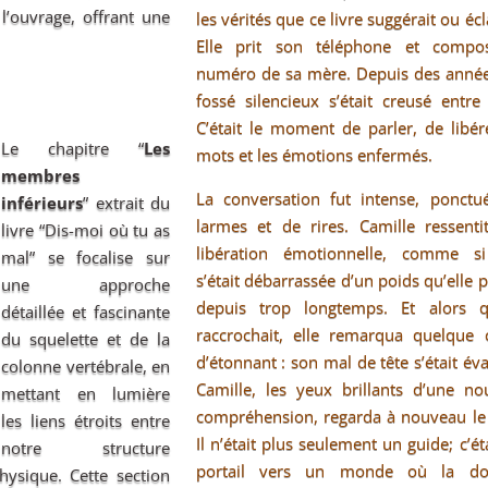
 l’ouvrage, offrant une
les vérités que ce livre suggérait ou écla
Elle prit son téléphone et compo
numéro de sa mère. Depuis des année
fossé silencieux s’était creusé entre 
C’était le moment de parler, de libér
Le chapitre “
Les
mots et les émotions enfermés.
membres
La conversation fut intense, ponctu
inférieurs
” extrait du
larmes et de rires. Camille ressenti
livre “Dis-moi où tu as
libération émotionnelle, comme si
mal” se focalise sur
s’était débarrassée d’un poids qu’elle p
une approche
depuis trop longtemps. Et alors qu
détaillée et fascinante
raccrochait, elle remarqua quelque 
du squelette et de la
d’étonnant : son mal de tête s’était év
colonne vertébrale, en
Camille, les yeux brillants d’une no
mettant en lumière
compréhension, regarda à nouveau le 
les liens étroits entre
Il n’était plus seulement un guide; c’ét
notre structure
portail vers un monde où la do
hysique. Cette section