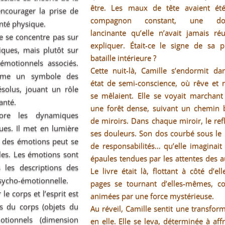
être. Les maux de tête avaient ét
ncourager la prise de
compagnon constant, une dou
anté physique.
lancinante qu’elle n’avait jamais ré
ne se concentre pas sur
expliquer. Était-ce le signe de sa p
ques, mais plutôt sur
bataille intérieure ?
émotionnels associés.
Cette nuit-là, Camille s’endormit da
omme un symbole des
état de semi-conscience, où rêve et r
solus, jouant un rôle
se mêlaient. Elle se voyait marchant
anté.
une forêt dense, suivant un chemin 
ore les dynamiques
de miroirs. Dans chaque miroir, le ref
ues. Il met en lumière
ses douleurs. Son dos courbé sous le
 des émotions peut se
de responsabilités… qu’elle imaginait
les. Les émotions sont
épaules tendues par les attentes des a
 les descriptions des
Le livre était là, flottant à côté d’ell
psycho-émotionnelle.
pages se tournant d’elles-mêmes, 
 le corps et l’esprit est
animées par une force mystérieuse.
ies du corps (objets du
Au réveil, Camille sentit une transfor
tionnels (dimension
en elle. Elle se leva, déterminée à aff