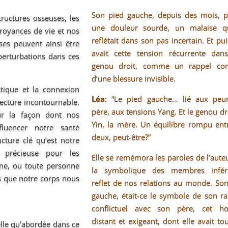
Son pied gauche, depuis des mois, po
ructures osseuses, les
une douleur sourde, un malaise q
oyances de vie et nos
reflétait dans son pas incertain. Et puis
ses peuvent ainsi être
avait cette tension récurrente dan
erturbations dans ces
genou droit, comme un rappel con
d’une blessure invisible.
tique et la connexion
Léa
: “Le pied gauche… lié aux peu
 lecture incontournable.
père, aux tensions Yang. Et le genou dro
sur la façon dont nos
Yin, la mère. Un équilibre rompu ent
luencer notre santé
deux, peut-être?”
cture clé qu’est notre
e précieuse pour les
Elle se remémora les paroles de l’aute
ine, ou toute personne
la symbolique des membres inféri
s que notre corps nous
reflet de nos relations au monde. So
gauche, était-ce le symbole de son r
conflictuel avec son père, cet 
distant et exigeant, dont elle avait to
elle qu’abordée dans ce