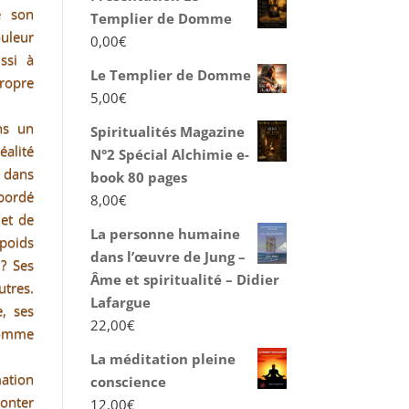
é son
Templier de Domme
leur
0,00
€
ussi à
Le Templier de Domme
ropre
5,00
€
ns un
Spiritualités Magazine
éalité
N°2 Spécial Alchimie e-
 dans
book 80 pages
bordé
8,00
€
let de
La personne humaine
 poids
dans l’œuvre de Jung –
 ? Ses
Âme et spiritualité – Didier
utres.
Lafargue
e, ses
22,00
€
comme
La méditation pleine
mation
conscience
ronter
12,00
€