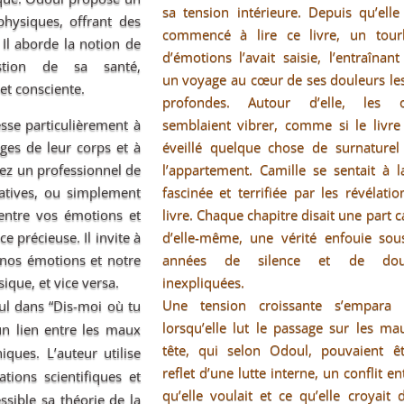
sa tension intérieure. Depuis qu’elle
hysiques, offrant des
commencé à lire ce livre, un tourb
 Il aborde la notion de
d’émotions l’avait saisie, l’entraînan
estion de sa santé,
un voyage au cœur de ses douleurs le
et consciente.
profondes. Autour d’elle, les o
semblaient vibrer, comme si le livre
esse particulièrement à
éveillé quelque chose de surnaturel
es de leur corps et à
l’appartement. Camille se sentait à l
yez un professionnel de
fascinée et terrifiée par les révélati
atives, ou simplement
livre. Chaque chapitre disait une part 
entre vos émotions et
d’elle-même, une vérité enfouie sou
e précieuse. Il invite à
années de silence et de doul
 nos émotions et notre
inexpliquées.
ique, et vice versa.
Une tension croissante s’empara d
ul dans “Dis-moi où tu
lorsqu’elle lut le passage sur les m
 un lien entre les maux
tête, qui selon Odoul, pouvaient êt
ques. L’auteur utilise
reflet d’une lutte interne, un conflit en
tions scientifiques et
qu’elle voulait et ce qu’elle croyait 
ssible sa théorie de la