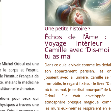
Une petite histoire ?
Échos de l’Âme :
Voyage Intérieur
Camille avec ‘Dis-moi
tu as mal
de Michel Odoul est une
Dans ce qu’elle vivait comme les déda
 le corps et l’esprit.
son appartement parisien, les o
e l’Institut Français de
jouaient avec la lumière. Camille se 
nté, mêlant la médecine
immobile, le regard fixé sur le livre “D
aditionnelle chinoise.
où tu as mal, je te dirai pourquoi” de 
Odoul. Elle était enveloppée 
ations pour ceux qui
atmosphère presque magique, com
hysiques à travers une
les murs eux-mêmes respiraient en é
ique. Odoul propose un