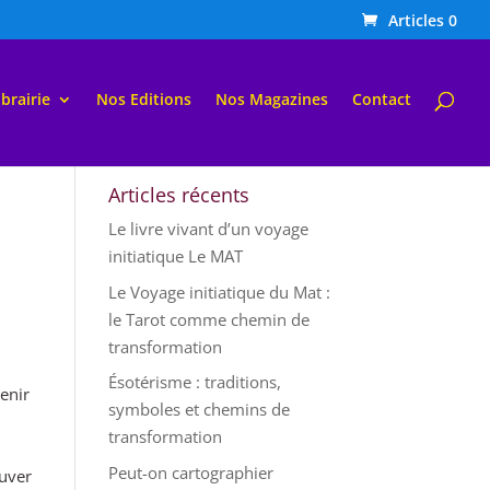
Articles 0
ibrairie
Nos Editions
Nos Magazines
Contact
Articles récents
Le livre vivant d’un voyage
initiatique Le MAT
a
Le Voyage initiatique du Mat :
le Tarot comme chemin de
transformation
Ésotérisme : traditions,
tenir
symboles et chemins de
transformation
Peut-on cartographier
ouver