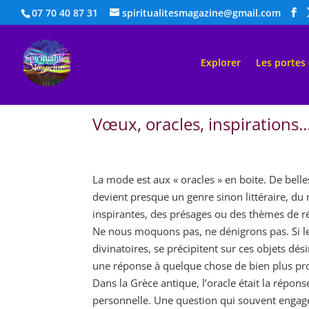
07 70 40 87 31
spiritualitesmagazine@gmail.com
Explorer
Les portes
Vœux, oracles, inspirations
La mode est aux « oracles » en boite. De belles
devient presque un genre sinon littéraire, du 
inspirantes, des présages ou des thèmes de ré
Ne nous moquons pas, ne dénigrons pas. Si le g
divinatoires, se précipitent sur ces objets dés
une réponse à quelque chose de bien plus pr
Dans la Grèce antique, l’oracle était la répon
personnelle. Une question qui souvent engage l