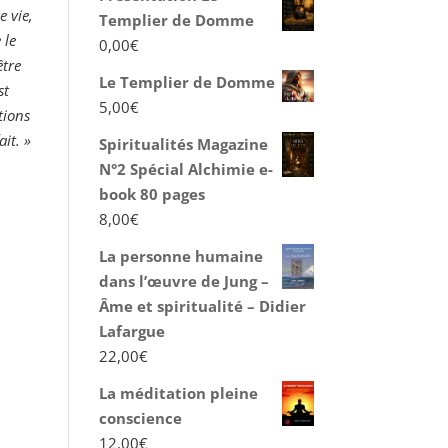
e vie,
Templier de Domme
 le
0,00
€
être
Le Templier de Domme
st
5,00
€
tions
it. »
Spiritualités Magazine
N°2 Spécial Alchimie e-
book 80 pages
8,00
€
La personne humaine
dans l’œuvre de Jung –
Âme et spiritualité – Didier
Lafargue
22,00
€
La méditation pleine
conscience
12,00
€