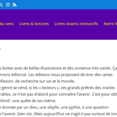
 du sens
Livres & lectures
Livres vivants interactifs
Notre l
…
 boites avec de belles illustrations et des contenus très variés. Ç
moins éditorial. Les éditeurs nous proposent de tirer des cartes
flexion, de recherche sur soi et le monde.
enre se vend, si les « lecteurs », ces grands prêtres des oracles
irables, ce n’est pas d’abord pour connaître l’avenir. C’est pour ob
ofond : une quête de soi-même.
se donnée par un dieu, une sibylle, une pythie, à une question
’avenir, bien sûr. Mais aujourd’hui ne s’agit-il pas surtout de tr