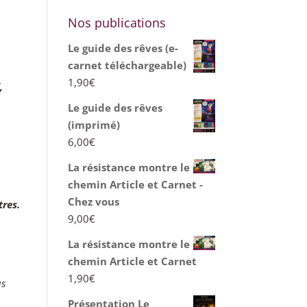
Nos publications
Le guide des rêves (e-
carnet téléchargeable)
1,90
€
,
Le guide des rêves
(imprimé)
6,00
€
La résistance montre le
chemin Article et Carnet -
Chez vous
tres.
9,00
€
La résistance montre le
chemin Article et Carnet
1,90
€
us
n
Présentation Le