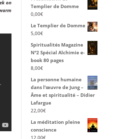
eek on
Templier de Domme
 warm
0,00
€
Le Templier de Domme
5,00
€
Spiritualités Magazine
N°2 Spécial Alchimie e-
book 80 pages
8,00
€
La personne humaine
dans l’œuvre de Jung –
Âme et spiritualité – Didier
Lafargue
22,00
€
La méditation pleine
conscience
12,00
€