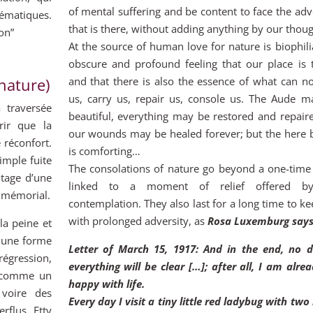
of mental suffering and be content to face the adv
lématiques.
that is there, without adding anything by our thoug
ion”
At the source of human love for nature is biophili
obscure and profound feeling that our place is 
 nature)
and that there is also the essence of what can n
us, carry us, repair us, console us. The Aude m
a traversée
beautiful, everything may be restored and repaire
rir que la
our wounds may be healed forever; but the here 
 réconfort.
is comforting…
imple fuite
The consolations of nature go beyond a one-time
ntage d’une
linked to a moment of relief offered b
immémorial.
contemplation. They also last for a long time to k
with prolonged adversity, as
Rosa Luxemburg says
la peine et
st une forme
Letter of March 15, 1917: And in the end, no d
régression,
everything will be clear […]; after all, I am alre
e comme un
happy with life.
 voire des
Every day I visit a tiny little red ladybug with two
rflus. Etty