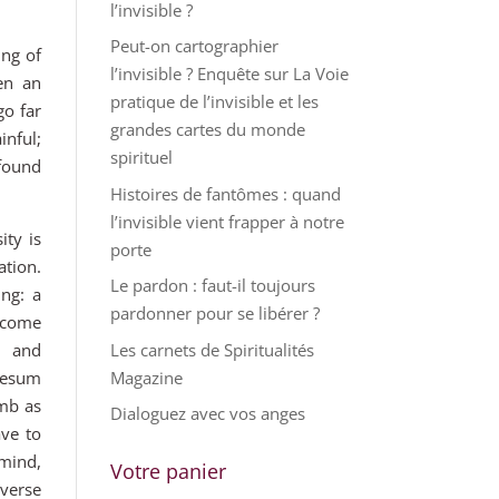
l’invisible ?
Peut-on cartographier
ing of
l’invisible ? Enquête sur La Voie
ten an
pratique de l’invisible et les
go far
grandes cartes du monde
inful;
spirituel
found
Histoires de fantômes : quand
l’invisible vient frapper à notre
ity is
porte
ation.
Le pardon : faut-il toujours
ing: a
pardonner pour se libérer ?
ecome
Les carnets de Spiritualités
s and
Magazine
lesum
mb as
Dialoguez avec vos anges
ave to
 mind,
Votre panier
verse