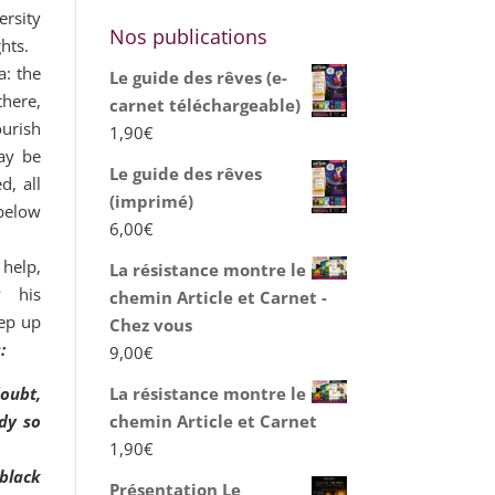
ersity
Nos publications
hts.
a: the
Le guide des rêves (e-
there,
carnet téléchargeable)
ourish
1,90
€
ay be
Le guide des rêves
d, all
(imprimé)
below
6,00
€
 help,
La résistance montre le
y his
chemin Article et Carnet -
eep up
Chez vous
:
9,00
€
oubt,
La résistance montre le
ady so
chemin Article et Carnet
1,90
€
 black
Présentation Le