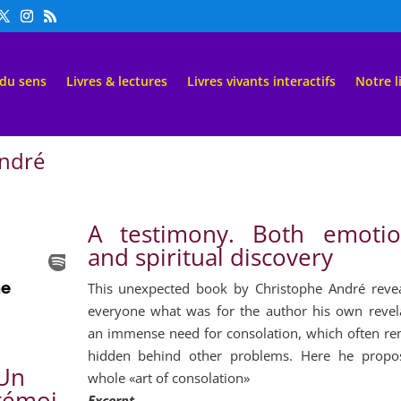
 du sens
Livres & lectures
Livres vivants interactifs
Notre l
André
A testimony. Both emotio
and spiritual discovery
This unexpected book by Christophe André revea
everyone what was for the author his own revela
an immense need for consolation, which often re
hidden behind other problems. Here he propo
Un
whole «art of consolation»
témoi
Excerpt