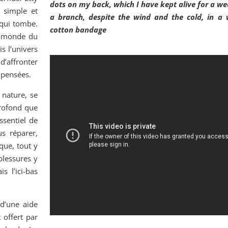
dots on my back, which I have kept alive for a w
i simple et
a branch, despite the wind and the cold, in a
 qui tombe.
cotton bandage
le monde du
s l’univers
’affronter
s pensées.
 nature, se
profond que
essentiel de
s réparer,
que, tout y
blessures y
s l’ici-bas
 d’une aide
 offert par