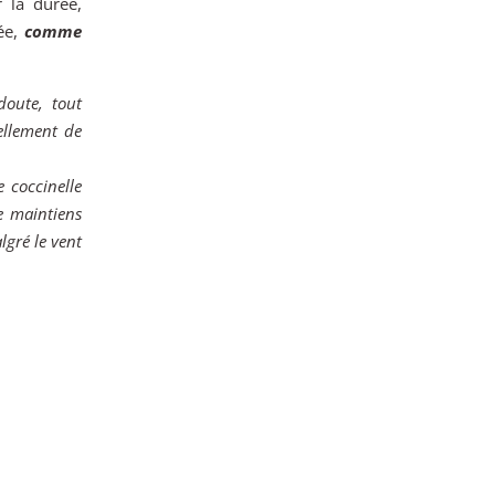
r la durée,
ée,
comme
doute, tout
tellement de
e coccinelle
e maintiens
gré le vent