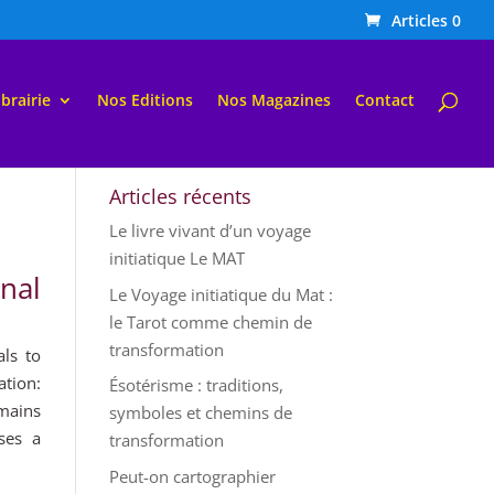
Articles 0
ibrairie
Nos Editions
Nos Magazines
Contact
Articles récents
Le livre vivant d’un voyage
initiatique Le MAT
nal
Le Voyage initiatique du Mat :
le Tarot comme chemin de
transformation
ls to
tion:
Ésotérisme : traditions,
mains
symboles et chemins de
ses a
transformation
Peut-on cartographier