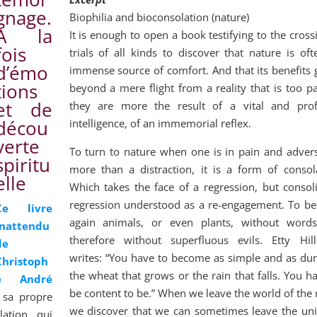
gnage.
Biophilia and bioconsolation (nature)
A la
It is enough to open a book testifying to the cross
fois
trials of all kinds to discover that nature is of
d’émo
immense source of comfort. And that its benefits 
tions
beyond a mere flight from a reality that is too pa
et de
they are more the result of a vital and pro
décou
intelligence, of an immemorial reflex.
verte
To turn to nature when one is in pain and advers
spiritu
more than a distraction, it is a form of consol
elle
Which takes the face of a regression, but consol
regression understood as a re-engagement. To b
Ce livre
again animals, or even plants, without word
inattendu
therefore without superfluous evils. Etty Hil
de
writes: “You have to become as simple and as du
Christoph
the wheat that grows or the rain that falls. You h
e André
be content to be.” When we leave the world of the
 sa propre
we discover that we can sometimes leave the uni
ation, qui