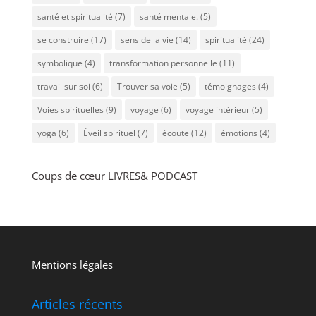
santé et spiritualité
(7)
santé mentale.
(5)
se construire
(17)
sens de la vie
(14)
spiritualité
(24)
symbolique
(4)
transformation personnelle
(11)
travail sur soi
(6)
Trouver sa voie
(5)
témoignages
(4)
Voies spirituelles
(9)
voyage
(6)
voyage intérieur
(5)
yoga
(6)
Éveil spirituel
(7)
écoute
(12)
émotions
(4)
Coups de cœur LIVRES& PODCAST
Mentions légales
Articles récents