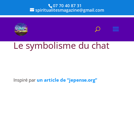
07 70 40 87 31
spiritualitesmagazine@gmail.com
Le symbolisme du chat
Inspiré par
un article de “jepense.org”