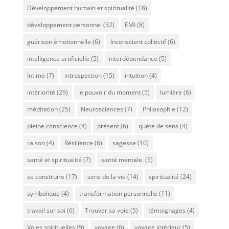
Développement humain et spiritualité
(18)
développement personnel
(32)
EMI
(8)
guérison émotionnelle
(6)
Inconscient collectif
(6)
intelligence artificielle
(5)
interdépendance
(5)
Intime
(7)
introspection
(15)
intuition
(4)
intériorité
(29)
le pouvoir du moment
(5)
lumière
(6)
méditation
(25)
Neurosciences
(7)
Philosophie
(12)
pleine conscience
(4)
présent
(6)
quête de sens
(4)
raison
(4)
Résilience
(6)
sagesse
(10)
santé et spiritualité
(7)
santé mentale.
(5)
se construire
(17)
sens de la vie
(14)
spiritualité
(24)
symbolique
(4)
transformation personnelle
(11)
travail sur soi
(6)
Trouver sa voie
(5)
témoignages
(4)
Voies spirituelles
(9)
voyage
(6)
voyage intérieur
(5)