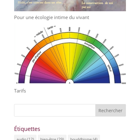
Pour une écologie intime du vivant
Tarifs
Étiquettes
audio
(12)
bien-être
(29)
bouddhisme
(4)