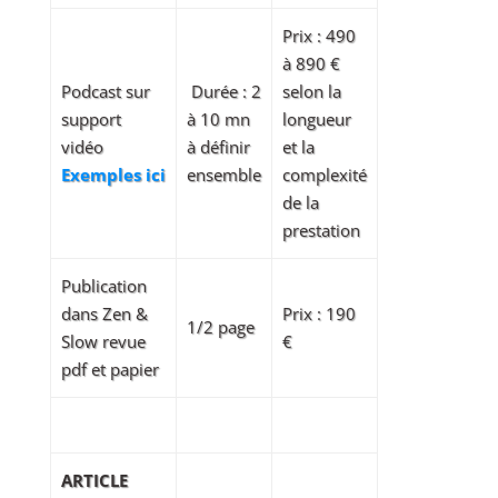
Prix : 490
à 890 €
Podcast sur
Durée : 2
selon la
support
à 10 mn
longueur
vidéo
à définir
et la
Exemples ici
ensemble
complexité
de la
prestation
Publication
dans Zen &
Prix : 190
1/2 page
Slow revue
€
pdf et papier
ARTICLE