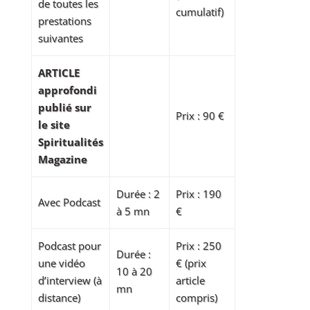
de toutes les
cumulatif)
prestations
suivantes
ARTICLE
approfondi
publié sur
Prix : 90 €
le site
Spiritualités
Magazine
Durée : 2
Prix : 190
Avec Podcast
à 5 mn
€
Podcast pour
Prix : 250
Durée :
une vidéo
€ (prix
10 à 20
d’interview (à
article
mn
distance)
compris)