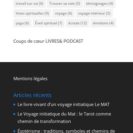
travail sur soi
(6)
Trouver sa voie
(5)
témoignages
(4)
Voies spirituelles
(9)
voyage
(6)
voyage intérieur
(5)
yoga
(6)
Éveil spirituel
(7)
écoute
(12)
émotions
(4)
Coups de cœur LIVRES& PODCAST
Mentions légales
Articles récents
Le livre vivant d’un voyage initiatique Le MAT
Le Voyage initiatique du Mat : le Tarot comme
chemin de transformation
Ésotérisme : traditions, symboles et chemins de