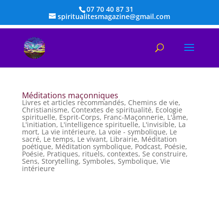
07 70 40 87 31
spiritualitesmagazine@gmail.com
Méditations maçonniques
Livres et articles recommandés
,
Chemins de vie
,
Christianisme
,
Contextes de spiritualité
,
Ecologie
spirituelle
,
Esprit-Corps
,
Franc-Maçonnerie
,
L'âme
,
L'initiation
,
L'intelligence spirituelle
,
L'invisible
,
La
mort
,
La vie intérieure
,
La voie - symbolique
,
Le
sacré
,
Le temps
,
Le vivant
,
Librairie
,
Méditation
poétique
,
Méditation symbolique
,
Podcast
,
Poésie
,
Poésie
,
Pratiques, rituels, contextes
,
Se construire
,
Sens
,
Storytelling
,
Symboles
,
Symbolique
,
Vie
intérieure