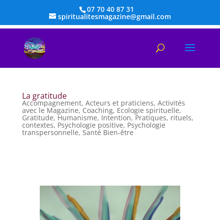
07 70 40 87 31
spiritualitesmagazine@gmail.com
La gratitude
Accompagnement
,
Acteurs et praticiens
,
Activités
avec le Magazine
,
Coaching
,
Ecologie spirituelle
,
Gratitude
,
Humanisme
,
Intention
,
Pratiques, rituels,
contextes
,
Psychologie positive
,
Psychologie
transpersonnelle
,
Santé Bien-être