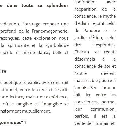
confondent. Avec
ée dans toute sa splendeur
l’apparition de la
conscience, le mythe
d’Adam rejoint celui
éditation, l’ouvrage propose une
de Pandore et le
 profond de la Franc-maçonnerie.
Jardin d’Éden, celui
réconçues, cette exploration nous
des Hespérides.
spiritualité et la symbolique
Chacun se réduit
 seule et même danse, belle et
désormais à la
conscience de soi et
aire
l’autre devient
inaccessible ; autre à
 poétique et explicative, construit
jamais. Seul l’amour
tionnel, entre le cœur et l’esprit.
fait lien entre les
une lecture, mais une expérience,
consciences, permet
 le tangible et l’intangible se
leur communion,
transforment mutuellement.
parfois. Il est la
çonniques” ?
vérité de l’humain et,