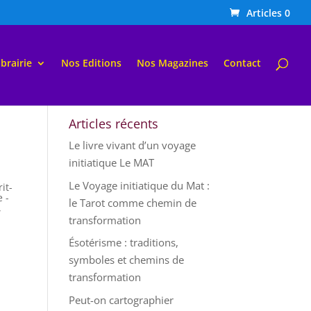
Articles 0
ibrairie
Nos Editions
Nos Magazines
Contact
Articles récents
Le livre vivant d’un voyage
initiatique Le MAT
Le Voyage initiatique du Mat :
it-
e -
le Tarot comme chemin de
,
transformation
Ésotérisme : traditions,
symboles et chemins de
transformation
Peut-on cartographier