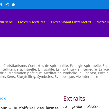
 du sens
Livres & lectures
Livres vivants interactifs
Notre l
e
,
Christianisme
,
Contextes de spiritualité
,
Ecologie spirituelle
,
Espr
'intelligence spirituelle
,
L'invisible
,
La mort
,
La vie intérieure
,
La voi
airie
,
Méditation poétique
,
Méditation symbolique
,
Podcast
,
Poésie
uire
,
Sens
,
Storytelling
,
Symboles
,
Symbolique
,
Vie intérieure
Extraits
ook
Le jardin d’Eden
our – Je t’offrirai des larmes