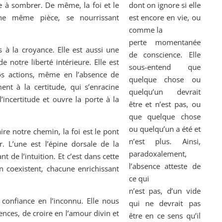
 à sombrer. De même, la foi et le
dont on ignore si elle
ne même pièce, se nourrissant
est encore en vie, ou
comme la
perte momentanée
s à la croyance. Elle est aussi une
de conscience. Elle
 notre liberté intérieure. Elle est
sous-entend que
os actions, même en l’absence de
quelque chose ou
ent à la certitude, qui s’enracine
quelqu’un devrait
incertitude et ouvre la porte à la
être et n’est pas, ou
que quelque chose
ou quelqu’un a été et
aire notre chemin, la foi est le pont
n’est plus. Ainsi,
. L’une est l’épine dorsale de la
paradoxalement,
nt de l’intuition. Et c’est dans cette
l’absence atteste de
n coexistent, chacune enrichissant
ce qui
n’est pas, d’un vide
confiance en l’inconnu. Elle nous
qui ne devrait pas
nces, de croire en l’amour divin et
être en ce sens qu’il