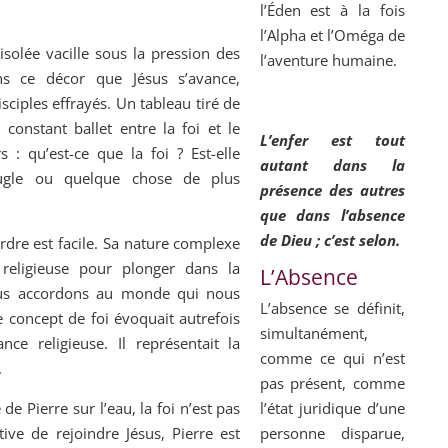
l’Éden est à la fois
l’Alpha et l’Oméga de
solée vacille sous la pression des
l’aventure humaine.
ns ce décor que Jésus s’avance,
sciples effrayés. Un tableau tiré de
 constant ballet entre la foi et le
L’enfer est tout
 : qu’est-ce que la foi ? Est-elle
autant dans la
ugle ou quelque chose de plus
présence des autres
que dans l’absence
de Dieu ; c’est selon.
erdre est facile. Sa nature complexe
religieuse pour plonger dans la
L’Absence
us accordons au monde qui nous
L’absence se définit,
le concept de foi évoquait autrefois
simultanément,
e religieuse. Il représentait la
comme ce qui n’est
.
pas présent, comme
 Pierre sur l’eau, la foi n’est pas
l’état juridique d’une
ive de rejoindre Jésus, Pierre est
personne disparue,