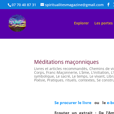
07 70 40 87 31
spiritualitesmagazine@gmail.com
Explorer
Les portes
Méditations maçonniques
Livres et articles recommandés
,
Chemins de vi
Corps
,
Franc-Maçonnerie
,
L'âme
,
L'initiation
,
L
symbolique
,
Le sacré
,
Le temps
,
Le vivant
,
Libr
Poésie
,
Pratiques, rituels, contextes
,
Se constr
Se procurer le livre
ou le
e-b
Ecoutez un extrait : De l’Am