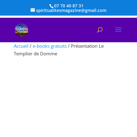
07 70 40 87 31
spiritualitesmagazine@gmail.com
Accueil
/
e-books gratuits
/ Présentation Le
Templier de Domme