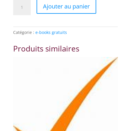
quantité
Ajouter au panier
de
Présentation
Le
Templier
Catégorie :
e-books gratuits
de
Domme
Produits similaires