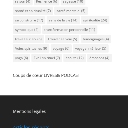
raison
(4)
Résilience
(6)
sagesse
(10)
santé et spiritualité
(7)
santé mentale.
(5)
se construire
(17)
sens de la vie
(14)
spiritualité
(24)
symbolique
(4)
transformation personnelle
(11)
travail sur soi
(6)
Trouver sa voie
(5)
témoignages
(4)
Voies spirituelles
(9)
voyage
(6)
voyage intérieur
(5)
yoga
(6)
Éveil spirituel
(7)
écoute
(12)
émotions
(4)
Coups de cœur LIVRES& PODCAST
Mentions légales
Articles récents