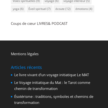
Voies spirituelles
(9)
voyage
(6)
voyage intérieur
(5)
yoga
(6)
Éveil spirituel
(7)
écoute
(12)
émotions
(4)
Coups de cœur LIVRES& PODCAST
Mentions légales
Articles récents
Le livre vivant d’un voyage initiatique Le MAT
Le Voyage initiatique du Mat : le Tarot comme
chemin de transformation
Ésotérisme : traditions, symboles et chemins de
transformation