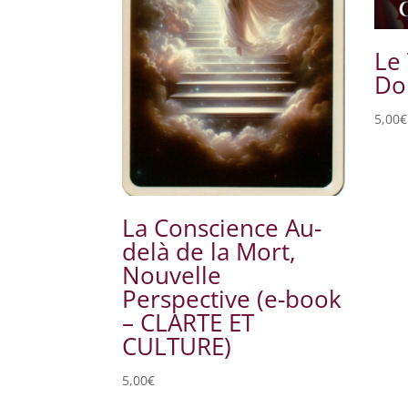
Le
D
5,00
€
La Conscience Au-
delà de la Mort,
Nouvelle
Perspective (e-book
– CLARTE ET
CULTURE)
5,00
€