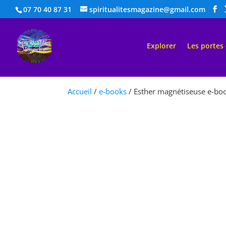
07 70 40 87 31
spiritualitesmagazine@gmail.com
Explorer
Les portes
Accueil
/
e-books
/ Esther magnétiseuse e-bo