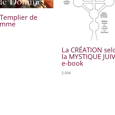
 Templier de
omme
La CRÉATION sel
la MYSTIQUE JUI
e-book
5,00
€