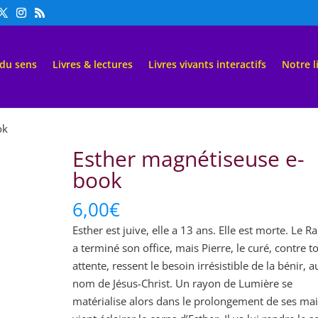
 du sens
Livres & lectures
Livres vivants interactifs
Notre l
ok
Esther magnétiseuse e-
book
6,00
€
Esther est juive, elle a 13 ans. Elle est morte. Le R
a terminé son office, mais Pierre, le curé, contre t
attente, ressent le besoin irrésistible de la bénir, a
nom de Jésus-Christ. Un rayon de Lumière se
matérialise alors dans le prolongement de ses mai