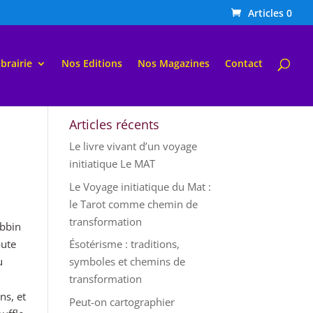
Articles 0
ibrairie
Nos Editions
Nos Magazines
Contact
Articles récents
Le livre vivant d’un voyage
initiatique Le MAT
Le Voyage initiatique du Mat :
le Tarot comme chemin de
transformation
abbin
oute
Ésotérisme : traditions,
u
symboles et chemins de
transformation
ns, et
Peut-on cartographier