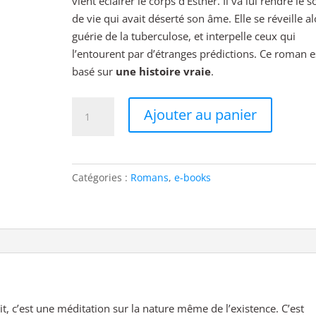
vient éclairer le corps d’Esther. Il va lui rendre le s
de vie qui avait déserté son âme. Elle se réveille al
guérie de la tuberculose, et interpelle ceux qui
l’entourent par d’étranges prédictions. Ce roman e
basé sur
une histoire vraie
.
quantité
Ajouter au panier
de
Esther
magnétiseuse
e-
Catégories :
Romans
,
e-books
book
it, c’est une méditation sur la nature même de l’existence. C’est