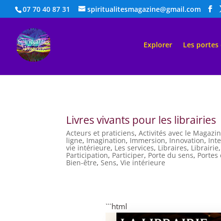
07 70 40 87 31
spiritualitesmagazine@gmail.com
Explorer
Les portes
Livres vivants pour les librairies
Acteurs et praticiens
,
Activités avec le Magazi
ligne
,
Imagination
,
Immersion
,
Innovation
,
Inte
vie intérieure
,
Les services
,
Libraires
,
Librairie
Participation
,
Participer
,
Porte du sens
,
Portes
Bien-être
,
Sens
,
Vie intérieure
```html