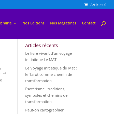
Articles 0
ibrairie
Nos Editions
Nos Magazines
Contact
Articles récents
Le livre vivant d’un voyage
initiatique Le MAT
Le Voyage initiatique du Mat :
n
n
,
La
le Tarot comme chemin de
té
transformation
Ésotérisme : traditions,
symboles et chemins de
transformation
Peut-on cartographier