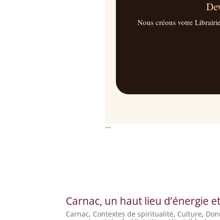
Dev
Nous créons votre Librairi
```
Carnac, un haut lieu d’énergie et
Carnac
,
Contextes de spiritualité
,
Culture
,
Donn