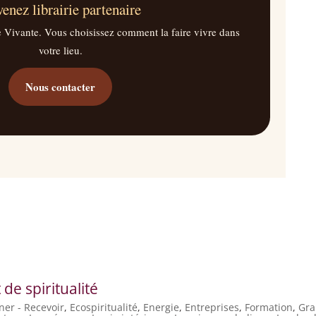
enez librairie partenaire
e Vivante. Vous choisissez comment la faire vivre dans
votre lieu.
Nous contacter
 de spiritualité
er - Recevoir
,
Ecospiritualité
,
Energie
,
Entreprises
,
Formation
,
Gra