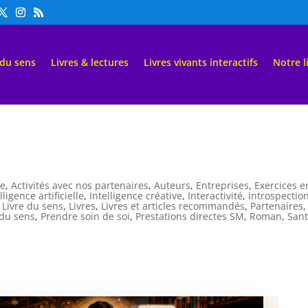
 du sens
Livres & lectures
Livres vivants interactifs
Notre l
ne
,
Activités avec nos partenaires
,
Auteurs
,
Entreprises
,
Exercices e
lligence artificielle
,
Intelligence créative
,
Interactivité
,
introspectio
,
Livre du sens
,
Livres
,
Livres et articles recommandés
,
Partenaires
,
 du sens
,
Prendre soin de soi
,
Prestations directes SM
,
Roman
,
San