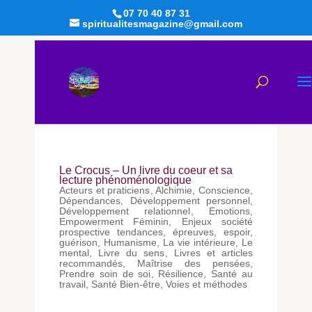
07 70 40 87 31
spiritualitesmagazine@gmail.com
Le Crocus – Un livre du coeur et sa
lecture phénoménologique
Acteurs et praticiens
,
Alchimie
,
Conscience
,
Dépendances
,
Développement personnel
,
Développement relationnel
,
Emotions
,
Empowerment Féminin
,
Enjeux société
prospective tendances
,
épreuves
,
espoir
,
guérison
,
Humanisme
,
La vie intérieure
,
Le
mental
,
Livre du sens
,
Livres et articles
recommandés
,
Maîtrise des pensées
,
Prendre soin de soi
,
Résilience
,
Santé au
travail
,
Santé Bien-être
,
Voies et méthodes