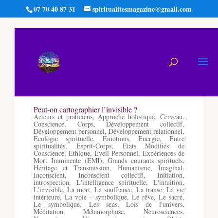
07 70 40 87 31
spiritualitesmagazine@gmail.com
Peut-on cartographier l’invisible ?
Acteurs et praticiens
,
Approche holistique
,
Cerveau
,
Conscience
,
Corps
,
Développement collectif
,
Développement personnel
,
Développement relationnel
,
Ecologie spirituelle
,
Emotions
,
Energie
,
Entre
spiritualités
,
Esprit-Corps
,
Etats Modifiés de
Conscience
,
Ethique
,
Éveil Personnel
,
Expériences de
Mort Imminente (EMI)
,
Grands courants spirituels
,
Héritage et Transmission
,
Humanisme
,
Imaginal
,
Inconscient
,
Inconscient collectif
,
Initiation
,
introspection
,
L'intelligence spirituelle
,
L'intuition
,
L'invisible
,
La mort
,
La souffrance
,
La transe
,
La vie
intérieure
,
La voie - symbolique
,
Le rêve
,
Le sacré
,
Le symbolique
,
Les sens
,
Lois de l'univers
,
Méditation
,
Métamorphose
,
Neurosciences
,