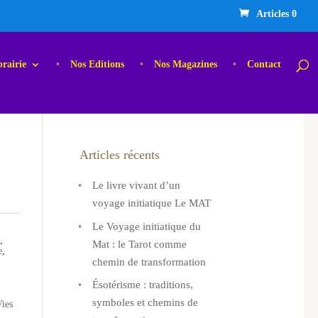
Articles 0
brairie
Nos Editions
Nos Magazines
Contact
Articles récents
Le livre vivant d’un
voyage initiatique Le MAT
Le Voyage initiatique du
e
,
Mat : le Tarot comme
e
,
chemin de transformation
Ésotérisme : traditions,
symboles et chemins de
Vies