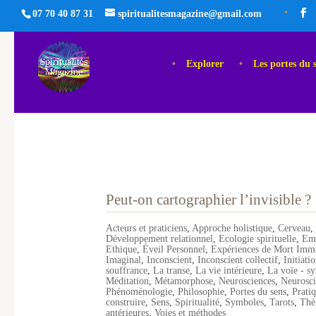
07 70 40 87 31
spiritualitesmagazine@gmail.com
Explorer
Les portes du 
Peut-on cartographier l’invisible ?
Acteurs et praticiens
,
Approche holistique
,
Cerveau
Développement relationnel
,
Ecologie spirituelle
,
Em
Ethique
,
Éveil Personnel
,
Expériences de Mort Imm
Imaginal
,
Inconscient
,
Inconscient collectif
,
Initiati
souffrance
,
La transe
,
La vie intérieure
,
La voie - s
Méditation
,
Métamorphose
,
Neurosciences
,
Neurosci
Phénoménologie
,
Philosophie
,
Portes du sens
,
Pratiq
construire
,
Sens
,
Spiritualité
,
Symboles
,
Tarots
,
Thè
antérieures
,
Voies et méthodes