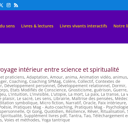
 du sens
Livres & lectures
Livres vivants interactifs
Notre l
oyage intérieur entre science et spiritualité
et praticiens
,
Adaptation
,
Amour
,
anima
,
Animation vidéo
,
animus
ger
,
Coaching
,
Coaching SPMag
,
Colère
,
Collectif
,
Contextes de
ir
,
Développement personnel
,
Développement relationnel
,
Dormir
,
Corps
,
Etats Modifiés de Conscience
,
Gnosticisme
,
guérison
,
Guerre
,
,
Jeu
,
L'intuition
,
L'invisible
,
L'utopie
,
La mort
,
La paix
,
La transe
,
La 
e plaisir
,
Le sacré
,
Les sens
,
Librairie
,
Maîtrise des pensées
,
Médec
itation symbolique
,
Micro fiction
,
Narratif
,
Oracle
,
Paix intérieure
,
Poésie
,
Pratiques Mag - Auto-coaching
,
Pratiques Mag - Psychologi
nspersonnelle
,
Qi Gong
,
Quotidien
,
Résilience
,
Rêver
,
Ritualisation
,
,
Spiritualité
,
Supplément livres pdf
,
Tantra
,
Tao
,
Téléchargement e
es
,
Voies et méthodes
,
Yoga tantrique