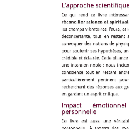
L’approche scientifique
Ce qui rend ce livre intéressan
réconcilier science et spiritual
les champs vibratoires, l’aura, et 
déconcertante, tout en restant a
convoquer des notions de physiq
pour soutenir ses hypothèses, an
crédible et éclairée. Cette alliance 
une intention noble : nous inciter
conscience tout en restant ancré
particulièrement pertinent po
recherchent des réponses aux gra
en gardant un esprit critique.
Impact émotionnel
personnelle
Ce livre est aussi une véritabl
personnelle. À travers des exe