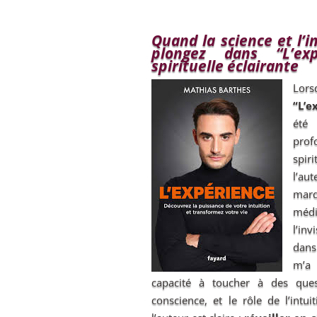
Quand la science et l’i
plongez dans “L’ex
spirituelle éclairante
Lor
“L’e
été
pro
spir
l’aut
mar
médi
l’inv
dans
m’a 
capacité à toucher à des quest
conscience, et le rôle de l’intui