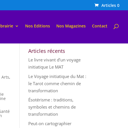
Articles 0
ibrairie
Nos Editions
Nos Magazines
Contact
Articles récents
Le livre vivant d’un voyage
initiatique Le MAT
Le Voyage initiatique du Mat :
,
Arts
,
le Tarot comme chemin de
transformation
vie
ine
Ésotérisme : traditions,
symboles et chemins de
e
Santé
transformation
n
Peut-on cartographier