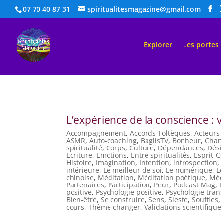
07 70 40 87 31
spiritualitesmagazine@gmail.com
Explorer
Les portes
L’expérience de la conscience : v
Accompagnement
,
Accords Toltèques
,
Acteurs 
ASMR
,
Auto-coaching
,
BaglisTV
,
Bonheur
,
Chan
spiritualité
,
Corps
,
Culture
,
Dépendances
,
Dés
Ecriture
,
Emotions
,
Entre spiritualités
,
Esprit-
Histoire
,
Imagination
,
Intention
,
introspection
intérieure
,
Le meilleur de soi
,
Le numérique
,
L
chinoise
,
Méditation
,
Méditation poétique
,
Méd
Partenaires
,
Participation
,
Peur
,
Podcast Mag
,
positive
,
Psychologie positive
,
Psychologie tra
Bien-être
,
Se construire
,
Sens
,
Sieste
,
Souffles
cours
,
Thème changer
,
Validations scientifiqu