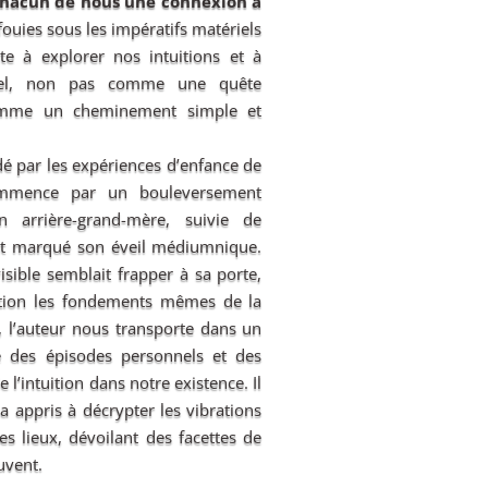
 chacun de nous une connexion à
fouies sous les impératifs matériels
te à explorer nos intuitions et à
ituel, non pas comme une quête
comme un cheminement simple et
idé par les expériences d’enfance de
ommence par un bouleversement
 arrière-grand-mère, suivie de
ont marqué son éveil médiumnique.
sible semblait frapper à sa porte,
stion les fondements mêmes de la
s, l’auteur nous transporte dans un
re des épisodes personnels et des
e l’intuition dans notre existence. Il
a appris à décrypter les vibrations
s lieux, dévoilant des facettes de
uvent.