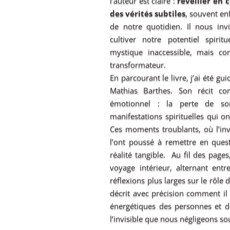
l’auteur est claire :
réveiller en
des vérités subtiles
, souvent en
de notre quotidien. Il nous invi
cultiver notre potentiel spir
mystique inaccessible, mais 
transformateur.
En parcourant le livre, j’ai été gu
Mathias Barthes. Son récit c
émotionnel : la perte de son
manifestations spirituelles qui 
Ces moments troublants, où l’invi
l’ont poussé à remettre en que
réalité tangible. Au fil des page
voyage intérieur, alternant ent
réflexions plus larges sur le rôle d
décrit avec précision comment il 
énergétiques des personnes et de
l’invisible que nous négligeons so