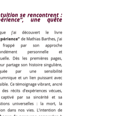
ntuition se rencontrent :
périence”, une quête
sque j’ai découvert le livre
xpérience”
de Mathias Barthes, j’ai
 frappé par son approche
fondément personnelle et
ituelle. Dès les premières pages,
eur partage son histoire singulière,
quée par une sensibilité
umnique et un lien puissant avec
isible. Ce témoignage vibrant, ancré
 des récits d’expériences vécues,
captivé par sa sincérité et sa
ions universelles : la mort, la
tion dans nos vies. L’intention de