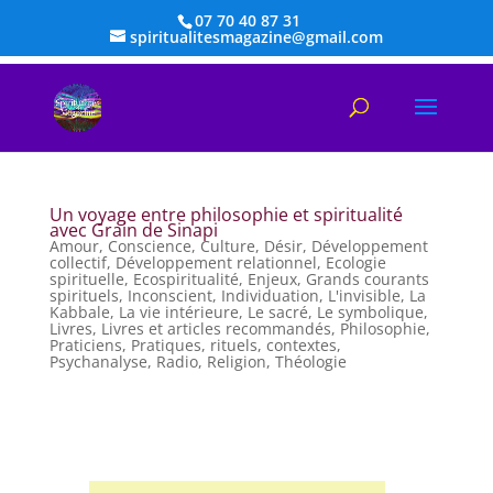
07 70 40 87 31
spiritualitesmagazine@gmail.com
Un voyage entre philosophie et spiritualité
avec Grain de Sinapi
Amour
,
Conscience
,
Culture
,
Désir
,
Développement
collectif
,
Développement relationnel
,
Ecologie
spirituelle
,
Ecospiritualité
,
Enjeux
,
Grands courants
spirituels
,
Inconscient
,
Individuation
,
L'invisible
,
La
Kabbale
,
La vie intérieure
,
Le sacré
,
Le symbolique
,
Livres
,
Livres et articles recommandés
,
Philosophie
,
Praticiens
,
Pratiques, rituels, contextes
,
Psychanalyse
,
Radio
,
Religion
,
Théologie