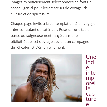
images minutieusement sélectionnées en font un
cadeau génial pour les amateurs de voyage, de
culture et de spiritualité.
Chaque page invite à la contemplation, à un voyage
intérieur autant qu’extérieur. Posé sur une table
basse ou soigneusement rangé dans une
bibliothèque, cet ouvrage devient un compagnon
de réflexion et d’émerveillement.
Une
Ind
e
inte
mp
orel
le
cap
turé
e