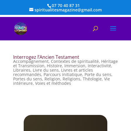
07 70 40 87 31
spiritualitesmagazine@gmail.com
Interrogez l’Ancien Testament
Accompagnement
,
Contextes de spiritualité
,
Héritage
et Transmission
,
Histoire
,
Immersion
,
Interactivité
,
Libraires
,
Livre du sens
,
Livres et articles
recommandés
,
Parcours initiatique
,
Porte du sens
,
Portes du sens
,
Religion
,
Religions
,
Théologie
,
Vie
intérieure
,
Voies et méthodes